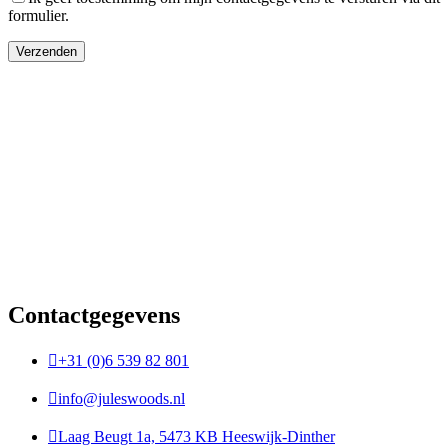
formulier.
Verzenden
Contactgegevens

+31 (0)6 539 82 801

info@juleswoods.nl

Laag Beugt 1a, 5473 KB Heeswijk-Dinther