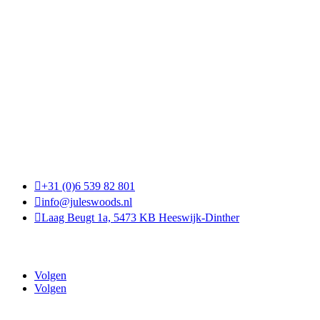
Openingstijden
Maandag | op afspraak
Dinsdag | op afspraak
Woensdag | 10:00 – 17:30
Donderdag |
10:00 – 17:30
Vrijdag | 10:00 – 17:30
Zaterdag | 10:00 – 17:00
Zondag | gesloten
Contactgegevens

+31 (0)6 539 82 801

info@juleswoods.nl

Laag Beugt 1a, 5473 KB Heeswijk-Dinther
Volg ons
Volgen
Volgen
Assortiment