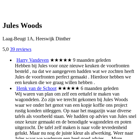
Jules Woods
Laag-Beugt 1A, Heeswijk Dinther
5,0
39 reviews
Harry Vandeven
★★★★★
9 maanden geleden
Hebben bij Jules voor onze nieuwe keuken de voorfronten
besteld , na dat we aangegeven hadden wat we zochten heeft
Jules de voorfronten perfect gemaakt . Hierdoor hebben we
een keuken die we graag willen hebben .
Henk van de Schoot
★★★★★
6 maanden geleden
Wij waren van plan om zelf een eettafel te maken van
wagondelen. Zo zijn we terecht gekomen bij Jules Woods
waar we onder het genot van een kopje koffie ons project
rustig konden uitleggen. Op naar het magazijn waar diverse
tafels als voorbeeld staan. We hadden op advies van Jules snel
onze keuze gemaakt en de benodigde wagondelen en poten
uitgezocht. De tafel zelf maken is naar volle tevredenheid
gelukt. Maar nu nog de juiste kleur als afwerking. Weer naar
Jules waar we wederom een heel goed advies
… More