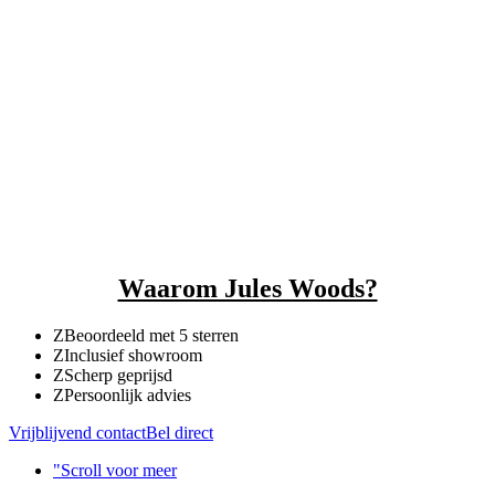
JULES WOODS
Dé specialist in oud hout
Waarom Jules Woods?
Z
Beoordeeld met 5 sterren
Z
Inclusief showroom
Z
Scherp geprijsd
Z
Persoonlijk advies
Vrijblijvend contact
Bel direct
"
Scroll voor meer