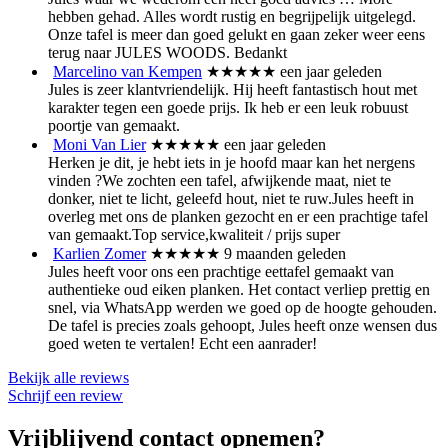
hebben gehad. Alles wordt rustig en begrijpelijk uitgelegd.
Onze tafel is meer dan goed gelukt en gaan zeker weer eens
terug naar JULES WOODS. Bedankt
Marcelino van Kempen
★★★★★
een jaar geleden
Jules is zeer klantvriendelijk. Hij heeft fantastisch hout met
karakter tegen een goede prijs. Ik heb er een leuk robuust
poortje van gemaakt.
Moni Van Lier
★★★★★
een jaar geleden
Herken je dit, je hebt iets in je hoofd maar kan het nergens
vinden ?We zochten een tafel, afwijkende maat, niet te
donker, niet te licht, geleefd hout, niet te ruw.Jules heeft in
overleg met ons de planken gezocht en er een prachtige tafel
van gemaakt.Top service,kwaliteit / prijs super
Karlien Zomer
★★★★★
9 maanden geleden
Jules heeft voor ons een prachtige eettafel gemaakt van
authentieke oud eiken planken. Het contact verliep prettig en
snel, via WhatsApp werden we goed op de hoogte gehouden.
De tafel is precies zoals gehoopt, Jules heeft onze wensen dus
goed weten te vertalen! Echt een aanrader!
Bekijk alle reviews
Schrijf een review
Vrijblijvend contact opnemen?